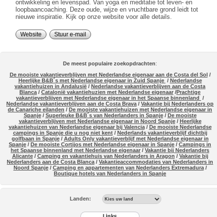
ontwikkeling en levenspad. Van yoga en meditatie tot leven- en
loopbaancoaching. Deze oude, wijze en vruchtbare grond leidt tot
nieuwe inspiratie. Kijk op onze website voor alle details.
Website
Stuur e-mail
De meest populaire zoekopdrachten
:
De mooiste vakantieverblijven met Nederlandse eigenaar aan de Costa del Sol
/
Heerlijke B&B´s met Nederlandse eigenaar in Zuid Spanje
/
Nederlandse
vakantiehuizen in Andalusië
/
Nederlandse vakantieverblijven aan de Costa
Blanca
/
Catalonië vakantiehuzien met Nederlandse eigenaar
/
Prachtige
vakantieverblijven met Nederlandse eigenaar in het Spaanse binnenland
/
Nederlandse vakantieverblijven aan de Costa Brava
/
Vakantie bij Nederlanders op
de Canariche eilanden
/
De mooiste vakantiehuizen met Nederlandse eigenaar in
Spanje
/
Superleuke B&B´s van Nederlanders in Spanje
/
De mooiste
vakantieverblijven met Nederlandse eigenaar in Noord Spanje
/
Heerlijke
vakantiehuizen van Nederlandse eigenaar bij Valencia
/
De mooiste Nederlandse
campings in Spanje die u nog niet kent
/
Nederlands vakantieverblijf dichtbij
golfbaan in Spanje
/
Adults Only vakantieverblijf met Nederlandse eigenaar in
Spanje
/
De mooiste Cortijos met Nederlandse eigenaar in Spanje
/
Campings in
het Spaanse binnenland met Nederlandse eigenaar
/
Vakantie bij Nederlanders
Alicante
/
Camping en vakantiehuis van Nederlanders in Aragon
/
Vakantie bij
Nederlanders aan de Costa Blanca
/
Vakantieaccommodaties van Nederlanders in
Noord Spanje
/
Camping en appartementen van Nederlanders Extremadura
/
Boutique hotels van Nederlanders in Spanje
Landen: